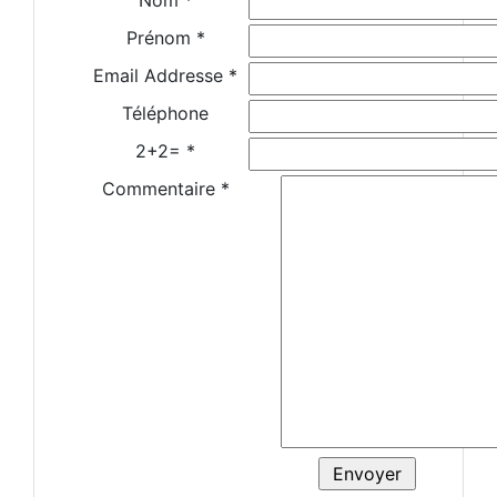
Nom *
Prénom *
Email Addresse *
Téléphone
2+2= *
Commentaire *